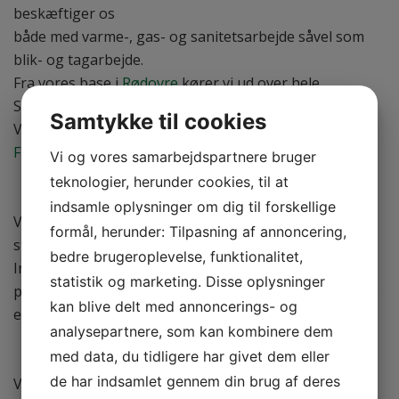
beskæftiger os
både med varme-, gas- og sanitetsarbejde såvel som
blik- og tagarbejde.
Fra vores base i
Rødovre
kører vi ud over hele
Storkøbenhavn og Nordsjælland
Samtykke til cookies
Vi har bl.a. biler kørende i
Vanløse
,
Valby
,
Frederiksberg
,
Hvidovre
,
Ballerup
og
Glostrup
.
Vi og vores samarbejdspartnere bruger
teknologier, herunder cookies, til at
INGEN OPGAVE ER FOR LILLE ELLER STOR
indsamle oplysninger om dig til forskellige
Vi servicerer både private og erhverv og udfører alle
formål, herunder: Tilpasning af annoncering,
størrelser opgaver.
bedre brugeroplevelse, funktionalitet,
Ingen kunde er for lille eller stor og alle opgaver
statistik og marketing. Disse oplysninger
prioriteres højt. Det er en æressag for os, at kunderne
kan blive delt med annoncerings- og
er tilfredse med det arbejde, vi udfører.
analysepartnere, som kan kombinere dem
GRUNDIG RÅDGIVNING
med data, du tidligere har givet dem eller
de har indsamlet gennem din brug af deres
Veludført arbejde begynder med grundig rådgivning.