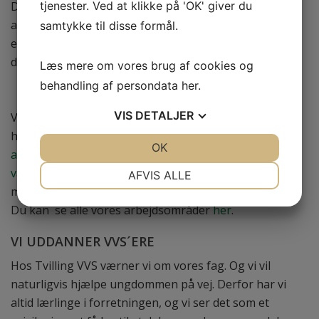
tjenester. Ved at klikke på 'OK' giver du
Derfor kan du som kunde hos os være sikker på, at vi
altid sørger for at rådgive dig helt ned i detaljen, så du
samtykke til disse formål.
er ordentlig klædt på til at træffe
det rette valg omkring udførelse af dit projekt.
Læs mere om vores brug af cookies og
behandling af persondata
her
.
VORES ARBEJDSOMRÅDER
VIS
DETALJER
Vi tager os af alle de gængse arbejdsopgaver, der
hører indenfor vores fag, herunder
VVS-
JA
NEJ
OK
JA
NEJ
arbejde
,
blikkenslagerarbejde
,
tagarbejde
,
NØDVENDIGE
PRÆFERENCER
vandinstallationer
,
tagrender & nedløb
og meget,
AFVIS ALLE
meget mere.
JA
NEJ
JA
NEJ
Du kan se alle vores arbejdsområder
her
.
MARKETING
STATISTIK
VI UDDANNER VVS´ERE
Hos Tvilling VVS værner vi om vores fag. Og vi vil
naturligvis hjælpe ungdommen på vej. Derfor har vi
altid lærlinge i forretningen, og vi ser det som et