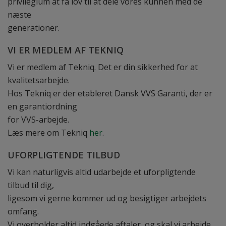
privilegium at få lov til at dele vores kunnen med de
næste
generationer.
VI ER MEDLEM AF TEKNIQ
Vi er medlem af Tekniq. Det er din sikkerhed for at
kvalitetsarbejde.
Hos Tekniq er der etableret Dansk VVS Garanti, der er
en garantiordning
for VVS-arbejde.
Læs mere om Tekniq
her
.
UFORPLIGTENDE TILBUD
Vi kan naturligvis altid udarbejde et uforpligtende
tilbud til dig,
ligesom vi gerne kommer ud og besigtiger arbejdets
omfang.
Vi overholder altid indgåede aftaler, og skal vi arbejde