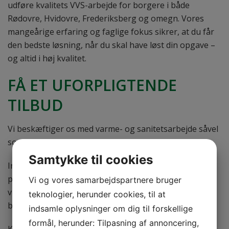
udføre kvalitets VVS-arbejde for borgere i både
Rødovre, Hvidovre, Frederiksberg og omegn. Vores
mangeårige erfaring og faglige fokus sikrer, at du får
den bedste løsning, når du skal have løst din opgave –
og altid i høj kvalitet.
FÅ ET UFORPLIGTENDE
TILBUD
Vi beskæftiger os med varme- og sanitetsarbejde såvel
som blik- og tagarbejde.
Samtykke til cookies
Ingen kunde er for lille eller stor, og alle VVS-opgaver
prioriteres højt. Fra vores firmaadresse i Rødovre, kan
Vi og vores samarbejdspartnere bruger
vi rykke hurtigt ud til dig, hvis du har et akut opstået
teknologier, herunder cookies, til at
behov.
indsamle oplysninger om dig til forskellige
formål, herunder: Tilpasning af annoncering,