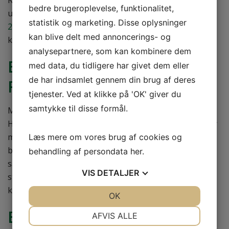
Kontakt os, hvis du ønsker rådgivning eller et
bedre brugeroplevelse, funktionalitet,
uforpligtende tilbud på din opgave. Ring på telefon
70
statistik og marketing. Disse oplysninger
27 40 10
, send en mail på mail@tvillingvvs.dk eller brug
kan blive delt med annoncerings- og
kontaktsiden her.
analysepartnere, som kan kombinere dem
ERFAREN BLIKKENSLAGER I
med data, du tidligere har givet dem eller
de har indsamlet gennem din brug af deres
RØDOVRE
tjenester. Ved at klikke på 'OK' giver du
samtykke til disse formål.
Mangler du en dygtig og erfaren blikkenslager i
Hvidovre, på Nørrebro eller Østerbro? Tvilling VVS har
mere end 20 års erfaring, og vi udfører alle former for
Læs mere om vores brug af cookies og
blikkenslageropgaver i Valby, Vanløse, Frederiksberg
behandling af persondata
her
.
samt øvrige København. Vi er klar til at hjælpe, hvis du
VIS
DETALJER
står med en opgave og har brug for en erfaren og
kvalitetsbevidst fagmand.
JA
NEJ
OK
JA
NEJ
NØDVENDIGE
PRÆFERENCER
BÅDE STORE OG SMÅ
AFVIS ALLE